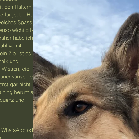
it den Haltern über
he für jeden Hund
 welches Spass
enso wichtig ist
 daher habe ich
ahl von 4
n Ziel ist es,
hnik und
 Wissen, die
d unerwünschtem
rst gar nicht
aining beruht auf
equenz und
r WhatsApp oder
x.