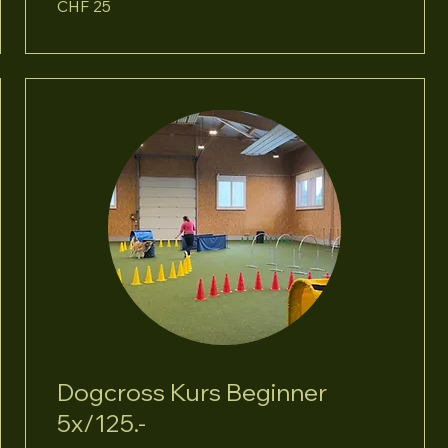
CHF 25
Schweizer
Franken
Dogcross Kurs Beginner
5x/125.-