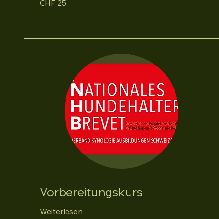
CHF 25
Schweizer
Franken
Vorbereitungskurs
Weiterlesen