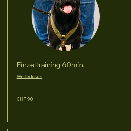
Einzeltraining 60min.
Weiterlesen
90
CHF 90
Schweizer
Franken