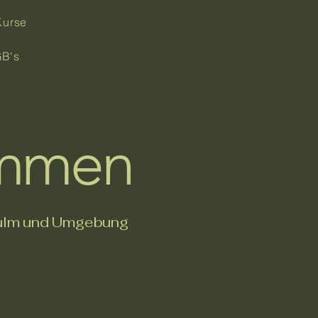
Kurse
B's
ommen
rkulm und Umgebung