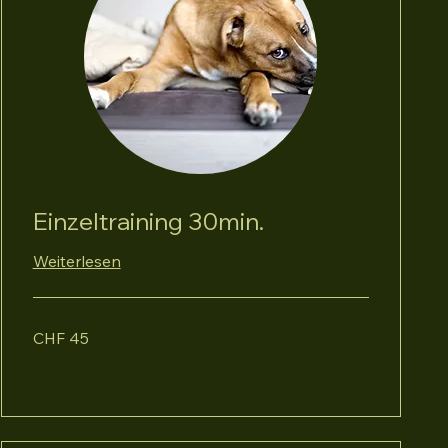
Einzeltraining 30min.
Weiterlesen
45
CHF 45
Schweizer
Franken