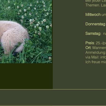
Bei jeder L
Themen. Lau
Mittwoch
um
Donnerstag
Samstag
: n
Preis
: 25.-
Ort
: Wannen
Anmeldung: 
via Mail:
inf
Ich freue m