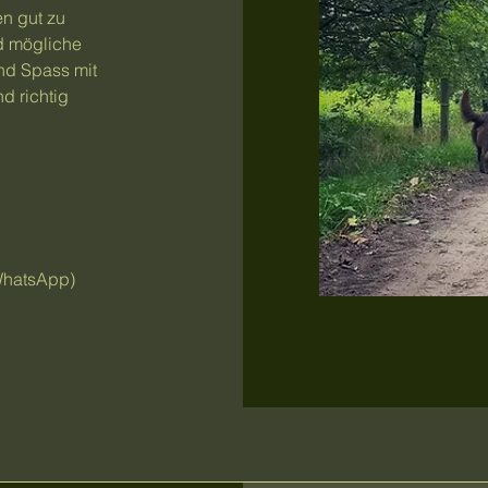
n gut zu
d mögliche
und Spass mit
d richtig
WhatsApp)
!