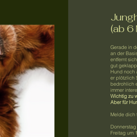
Jung
(ab 6
Gerade in d
an der Basi
entfernt sic
gut geklappt
Hund noch a
er plötzlich
bedrohlich 
immer inter
Wichtig zu w
Aber für Hu
Melde dich 
Donnerstag
Freitag um 